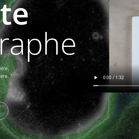
ste
raphe
ière,
ère. ”